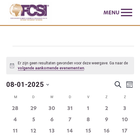
MENU
Evenementen
Er zijn geen resultaten gevonden voor deze weergave. Ga naar de
Bericht
volgende aankomende evenementen
.
Evene
Ev
08-01-2025
Zoeken
Maan
we
Zoeke
Selecteer
Kalender
nav
M
MAANDAG
D
DINSDAG
W
WOENSDAG
D
DONDERDAG
V
VRIJDAG
Z
ZATERDAG
Z
ZONDA
en
een
van
0
0
0
0
0
0
0
28
29
30
31
1
2
3
weerg
datum.
Evenementen
evenementen
evenementen
evenementen
evenementen
evenementen
evenementen
evene
naviga
0
0
0
0
0
0
0
4
5
6
7
8
9
10
evenementen
evenementen
evenementen
evenementen
evenementen
evenementen
evene
0
0
0
0
0
0
0
11
12
13
14
15
16
17
evenementen
evenementen
evenementen
evenementen
evenementen
evenementen
evene