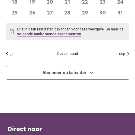
0
0
0
0
0
0
0
18
19
20
21
22
23
24
evenementen
evenementen
evenementen
evenementen
evenementen
evenementen
evene
0
0
0
0
0
0
0
25
26
27
28
29
30
31
evenementen
evenementen
evenementen
evenementen
evenementen
evenementen
evene
Er zijn geen resultaten gevonden voor deze weergave. Ga naar de
Bericht
volgende aankomende evenementen
.
jul
Deze maand
sep
Abonneer op kalender
Direct naar