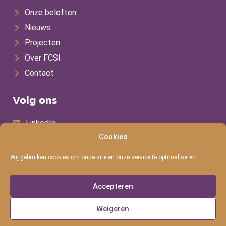
Onze beloften
Nieuws
Projecten
Over FCSI
Contact
Volg ons
LinkedIn
Cookies
Contact
Wij gebruiken cookies om onze site en onze service te optimaliseren.
+31 486 477 792
Accepteren
info@fcsi.nl
Weigeren
© 2026 FCSI
Postbus 138,
Privacyverklaring